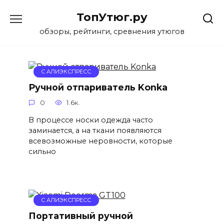
Перейти
ТопУтюг.ру
к
содержанию
обзоры, рейтинги, сревнения утюгов
С АЛИЭКСПРЕСС
Ручной отпариватель Konka
0
1.6к.
В процессе носки одежда часто
заминается, а на ткани появляются
всевозможные неровности, которые
сильно
С АЛИЭКСПРЕСС
Портативный ручной